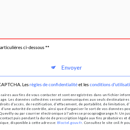
articulières ci-dessous **
Envoyer
reCAPTCHA. Les
règles de confidentialité
et les
conditions d'utilisat
es aux fins de vous contacter et sont enregistrées dans un fichier informa
ssage. Les données collectées seront communiquées aux seuls destinataires
oits d’accès, de rectification, d’effacement, de portabilité, de limitation, 
d’une autorité de contrôle, ainsi que d’organiser le sort de vos données p
uevilly ou par courrier électronique à l'adresse procopio@orange.fr. Un jus
ntact puis pendant la durée de prescription légale aux fins probatoires et 
nique, disponible à cette adresse:
Bloctel.gouv.fr
. Consultez le site cnil.fr p