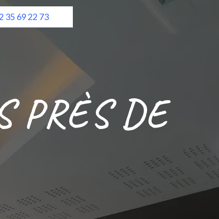
2 35 69 22 73
S PRÈS DE
S