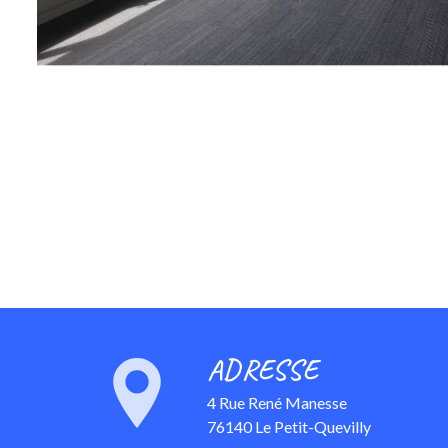
ADRESSE
4 Rue René Manesse
76140 Le Petit-Quevilly